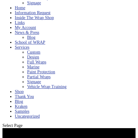
Signage
Home
Information Request
Inside The Wrap Shop
Links
My Account
News & Press
Blog
School of WRAP
Services
Custom
Design
Full Wraps
Marine
Paint Protection
Partial Wraps
Signage
Vehicle Wrap Training
Shop
Thank You
Blog
Kraken
Samples
Uncategorized
Select Page