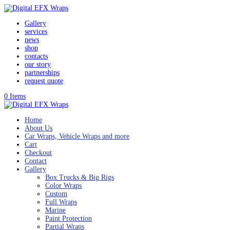
Gallery
services
news
shop
contacts
our story
partnerships
request quote
0 Items
Home
About Us
Car Wraps, Vehicle Wraps and more
Cart
Checkout
Contact
Gallery
Box Trucks & Big Rigs
Color Wraps
Custom
Full Wraps
Marine
Paint Protection
Partial Wraps