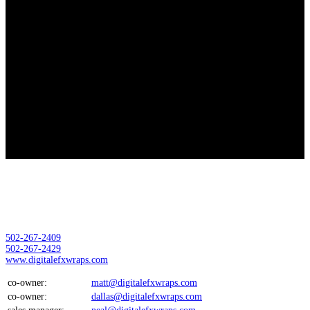
Зеркальные шлюзы представляют собой превосходный вариант для
доступа к Kraken, если ваша цель — обеспечить полную безопасность
и анонимность в интернет-пространстве. Расшифровка данных в
луковичных сетях, куда попадают онлайновые зеркала Kraken,
практическому осуществлению не поддается. Основное, что может вас
выдать, — это одновременное использование Kraken через Tor и
нахождение в социальных сетях в стандартном браузере.
Рекомендуется использовать эти услуги по отдельности, чтобы
избежать риска деанонимизации.
На платформу Kraken можно зайти через несколько зеркал, доступных
исключительно в приватном браузере Tor. Важно отметить, что ссылки
работают только в этом браузере. В настоящее время функционирует
такое зеркало Kraken:
.onion
— только через ТОР.
Location:
Digital EFX Wraps LLC
11000 Plantside Dr
Louisville, Ky 40299
502-267-2409
502-267-2429
www.digitalefxwraps.com
co-owner:
matt@digitalefxwraps.com
co-owner:
dallas@digitalefxwraps.com