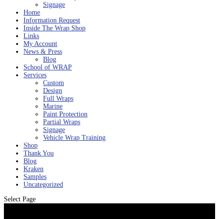
Signage
Home
Information Request
Inside The Wrap Shop
Links
My Account
News & Press
Blog
School of WRAP
Services
Custom
Design
Full Wraps
Marine
Paint Protection
Partial Wraps
Signage
Vehicle Wrap Training
Shop
Thank You
Blog
Kraken
Samples
Uncategorized
Select Page