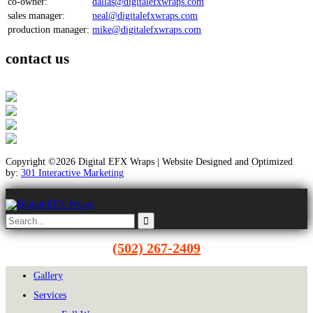
co-owner:
dallas@digitalefxwraps.com
sales manager:
neal@digitalefxwraps.com
production manager:
mike@digitalefxwraps.com
contact us
Copyright ©2026 Digital EFX Wraps | Website Designed and Optimized
by:
301 Interactive Marketing
(502) 267-2409
Gallery
Services