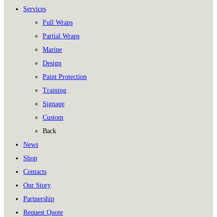
Services
Full Wraps
Partial Wraps
Marine
Design
Paint Protection
Training
Signage
Custom
Back
News
Shop
Contacts
Our Story
Partnership
Request Quote