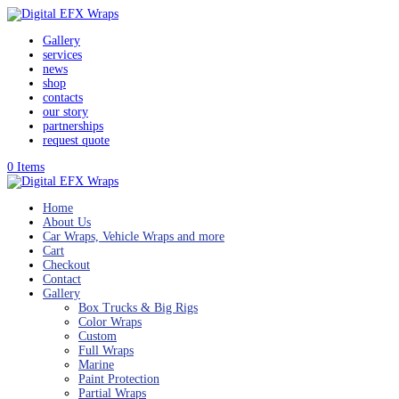
Gallery
services
news
shop
contacts
our story
partnerships
request quote
0 Items
Home
About Us
Car Wraps, Vehicle Wraps and more
Cart
Checkout
Contact
Gallery
Box Trucks & Big Rigs
Color Wraps
Custom
Full Wraps
Marine
Paint Protection
Partial Wraps