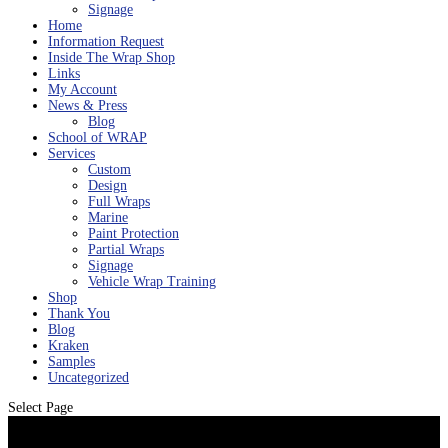
Signage
Home
Information Request
Inside The Wrap Shop
Links
My Account
News & Press
Blog
School of WRAP
Services
Custom
Design
Full Wraps
Marine
Paint Protection
Partial Wraps
Signage
Vehicle Wrap Training
Shop
Thank You
Blog
Kraken
Samples
Uncategorized
Select Page