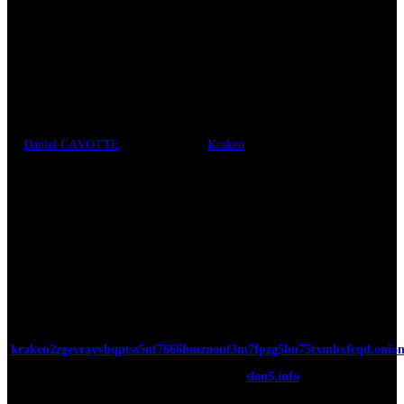
Kraken Darknet: Эволюция Анонимных
Покупок. Ссылка krab
by
Daniel CAYOTTE
|
Dec 20, 2025
|
Kraken
Kraken Darknet: Эволюция Анонимных
Покупок
Kraken Darknet представляет собой новую эру в мире онлайн-торговли
наркотиками в России. С закрытием Гидры, Kraken занял его место,
предлагая широкий ассортимент и улучшенные услуги. Как лидер
даркнет-рынков, Kraken предоставляет уникальные преимущества
своим клиентам, такие как безопасные сделки, круглосуточная
поддержка и регулярные акции и конкурсы.
Ссылка на Kraken в Tor сети РЕКОМЕНДУЕМ (Всегда доступна) –
kraken2zgevrayvbqptss5nf7666hmznonf3m7fpzg5bu75txmbxfcqd.onio
Ссылка на кракен в обычном браузере –
slon5.info